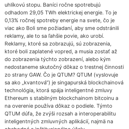
uhlíkovú stopu. Baníci ročne spotrebujú
odhadom 29,05 TWh elektrickej energie. To je
0,13% ročnej spotreby energie na svete, čo je
viac ako Boli sme požiadaní, aby sme odstránili
reklamy, ale to sa ľahšie povie, ako urobí.
Reklamy, ktoré sa zobrazujú, sú zobrazenia,
ktoré boli zaplatené vopred, a musia zostať až
do zobrazenia týchto zobrazení, alebo kým
nedostaneme skutočný dôkaz o trestnej činnosti
zo strany GAW. Čo je QTUM? QTUM (vyslovuje
sa ako „kvantová“) je singapurská blockchainová
technológia, ktorá spája inteligentné zmluvy
Ethereum s stabilným blockchainom bitcoinu a
na overenie používa dôkaz o podiele. Týmto
QTUM dúfa, že zvýši rozsah a interoperabilitu
inteligentných zmluvných aplikácií, najmä na