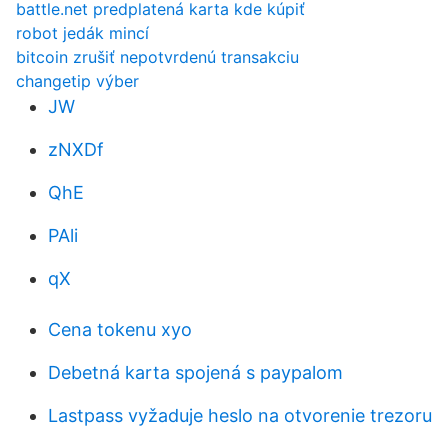
battle.net predplatená karta kde kúpiť
robot jedák mincí
bitcoin zrušiť nepotvrdenú transakciu
changetip výber
JW
zNXDf
QhE
PAli
qX
Cena tokenu xyo
Debetná karta spojená s paypalom
Lastpass vyžaduje heslo na otvorenie trezoru