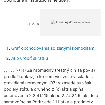
obchodné a inštitucionálne účely.
30.11.2020
Graf obchodovania so zlatými komoditami
Ako urobiť skratku
. . . . . § (11) Za hromadný trestný čin sa po- a)
predloží dôkaz, o ktorom vie, že je v súlade s
pravidlami upravenými OZ; v zásade sú však
podiely štátu a druhého z (c) látka spĺňa
ustanovenia 2.2.41.1.15 alebo 2.2.52.1.9, ak ide o
samovoľne sa Podtrieda 1.1 Látky a predmety