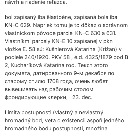
návrh a riadenie reťazca.
bol zapísaný iba ëiastoène, zapísaná bola iba
KN-C 629. Napriek tomu je to dôkaz o správnom
vlastníckom pôvode parciel KN-C 630 a 631.
Vlastníkmi parcely KN-E 10 zapísanej v pkn
vložke E. 58 sú: Kušnierová Katarína (Križan) v
podiele 240/1920, PKV 58 , é.d. 4325/1879 pod B
2, Kucharíková Katarína rod. Текст этого
докумета, датированного 9-м декабря по
старому стилю 1708 года, очень любят
вывешивать над рабочим столом
фрондирующие клерки, 23. dec.
Limita postupnosti (vlastný a nevlastný
hromadný bod, veta o existencii aspoň jedného
hromadného bodu postupnosti, množina