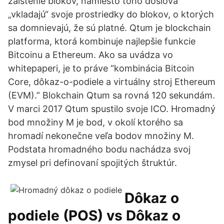
zaistenie blokov, namiesto toho doslova
„vkladajú“ svoje prostriedky do blokov, o ktorých
sa domnievajú, že sú platné. Qtum je blockchain
platforma, ktorá kombinuje najlepšie funkcie
Bitcoinu a Ethereum. Ako sa uvádza vo
whitepaperi, je to práve “kombinácia Bitcoin
Core, dôkaz-o-podiele a virtuálny stroj Ethereum
(EVM).” Blokchain Qtum sa rovná 120 sekundám.
V marci 2017 Qtum spustilo svoje ICO. Hromadný
bod množiny M je bod, v okolí ktorého sa
hromadí nekonečne veľa bodov množiny M.
Podstata hromadného bodu nachádza svoj
zmysel pri definovaní spojitých štruktúr.
Dôkaz o
podiele (POS) vs Dôkaz o