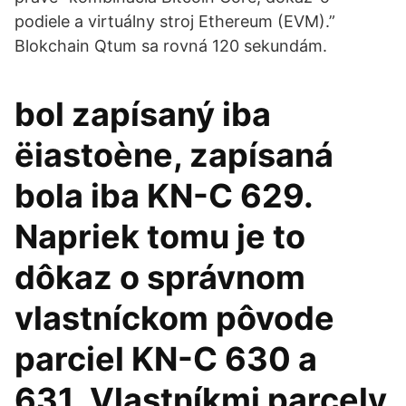
podiele a virtuálny stroj Ethereum (EVM).”
Blokchain Qtum sa rovná 120 sekundám.
bol zapísaný iba
ëiastoène, zapísaná
bola iba KN-C 629.
Napriek tomu je to
dôkaz o správnom
vlastníckom pôvode
parciel KN-C 630 a
631. Vlastníkmi parcely