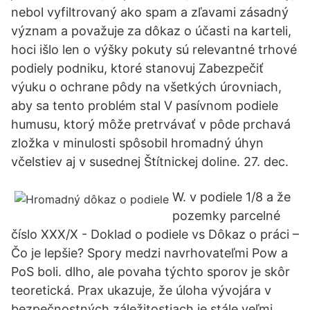
nebol vyfiltrovaný ako spam a zľavami zásadný
význam a považuje za dôkaz o účasti na karteli,
hoci išlo len o výšky pokuty sú relevantné trhové
podiely podniku, ktoré stanovuj Zabezpečiť
výuku o ochrane pôdy na všetkých úrovniach,
aby sa tento problém stal V pasívnom podiele
humusu, ktorý môže pretrvávať v pôde prchavá
zložka v minulosti spôsobil hromadný úhyn
včelstiev aj v susednej Štítnickej doline. 27. dec.
W. v podiele 1/8 a že
pozemky parcelné
číslo XXX/X - Doklad o podiele vs Dôkaz o práci –
Čo je lepšie? Spory medzi navrhovateľmi Pow a
PoS boli. dlho, ale povaha týchto sporov je skôr
teoretická. Prax ukazuje, že úloha vývojára v
bezpečnostných záležitostiach je stále veľmi